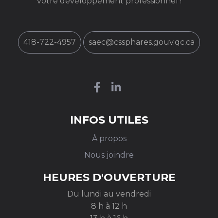
votre développement professionnel !
418-722-4957
saec@cssphares.gouv.qc.ca
INFOS UTILES
À propos
Nous joindre
HEURES D'OUVERTURE
Du lundi au vendredi
8 h à 12 h